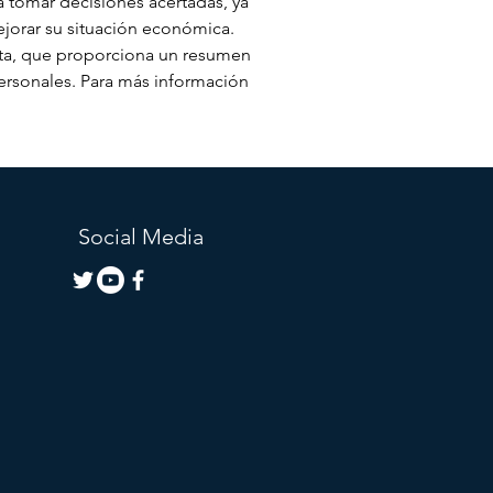
a tomar decisiones acertadas, ya 
jorar su situación económica. 
ta, que proporciona un resumen 
ersonales. Para más información 
Social Media