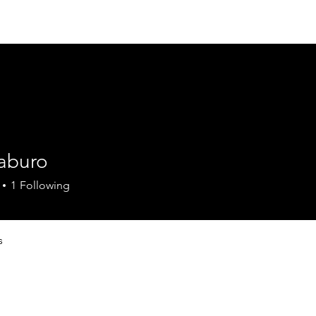
Home
Council
Mission Statement
Pr
aburo
1
Following
s