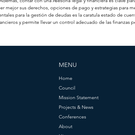
Además, contar con una Asesoria legal y financiera es clave par
er mejor sus derechos, opciones de pago y estrategias para me
ales para la gestión de deudas es la caratula estado de cuen
ancieros y permite llevar un control adecuado de las finanzas p
MENU
Home
Council
Mission Statement
Projects & News
Conferences
About