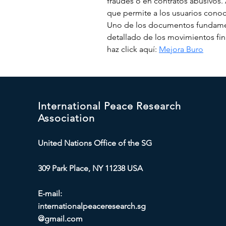
fraudes o en contratos abusivos. 
que permite a los usuarios conoc
Uno de los documentos fundament
detallado de los movimientos fin
haz click aquí: 
Mejora Buro
International Peace Research
Association
United Nations Office of the SG
309 Park Place, NY 11238 USA
E-mail:
internationalpeaceresearch.sg
@gmail.com