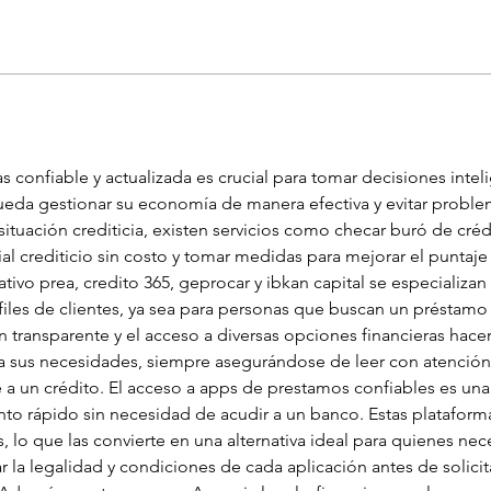
 confiable y actualizada es crucial para tomar decisiones intel
da gestionar su economía de manera efectiva y evitar problema
tuación crediticia, existen servicios como checar buró de crédi
rial crediticio sin costo y tomar medidas para mejorar el puntaje
o prea, credito 365, geprocar y ibkan capital se especializan 
rfiles de clientes, ya sea para personas que buscan un préstam
ón transparente y el acceso a diversas opciones financieras hac
ara sus necesidades, siempre asegurándose de leer con atención
 a un crédito. El acceso a apps de prestamos confiables es un
to rápido sin necesidad de acudir a un banco. Estas plataformas
s, lo que las convierte en una alternativa ideal para quienes nec
 la legalidad y condiciones de cada aplicación antes de solicit